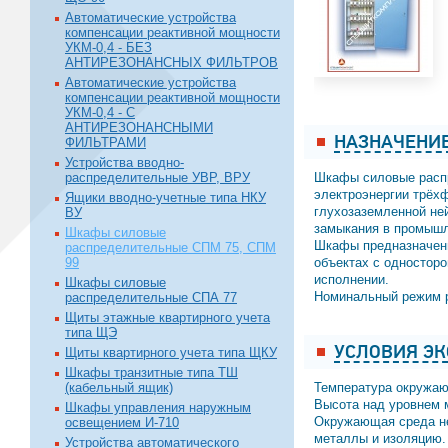
Автоматические устройства
компенсации реактивной мощности
УКМ-0,4 - БЕЗ
АНТИРЕЗОНАНСНЫХ ФИЛЬТРОВ
Автоматические устройства
компенсации реактивной мощности
УКМ-0,4 - С
АНТИРЕЗОНАНСНЫМИ
НАЗНАЧЕНИ
ФИЛЬТРАМИ
Устройства вводно-
распределительные УВР, ВРУ
Шкафы силовые распр
электроэнергии трёхф
Ящики вводно-учетные типа НКУ
глухозаземленной ней
ВУ
замыкания в промышл
Шкафы силовые
Шкафы предназначены
распределительные СПМ 75, СПМ
99
объектах с одностор
исполнении.
Шкафы силовые
Номинальный режим р
распределительные СПА 77
Щиты этажные квартирного учета
типа ЩЭ
УСЛОВИЯ Э
Щиты квартирного учета типа ЩКУ
Шкафы транзитные типа ТШ
(кабельный ящик)
Температура окружаю
Высота над уровнем 
Шкафы управления наружным
Окружающая среда не
освещением И-710
металлы и изоляцию.
Устройства автоматического