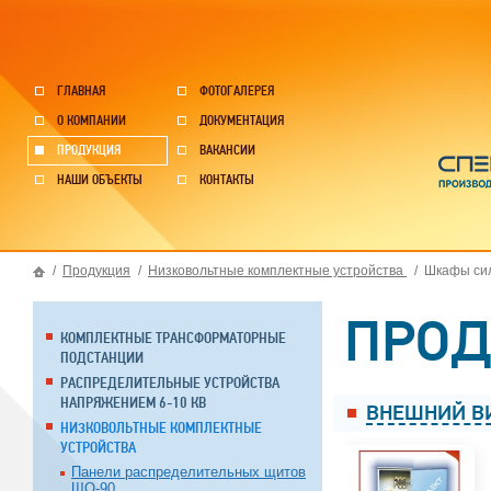
ГЛАВНАЯ
ФОТОГАЛЕРЕЯ
О КОМПАНИИ
ДОКУМЕНТАЦИЯ
ПРОДУКЦИЯ
ВАКАНСИИ
НАШИ ОБЪЕКТЫ
КОНТАКТЫ
/
Продукция
/
Низковольтные комплектные устройства
/
Шкафы си
ПРО
КОМПЛЕКТНЫЕ ТРАНСФОРМАТОРНЫЕ
ПОДСТАНЦИИ
РАСПРЕДЕЛИТЕЛЬНЫЕ УСТРОЙСТВА
НАПРЯЖЕНИЕМ 6-10 КВ
ВНЕШНИЙ В
НИЗКОВОЛЬТНЫЕ КОМПЛЕКТНЫЕ
УСТРОЙСТВА
Панели распределительных щитов
ЩО-90